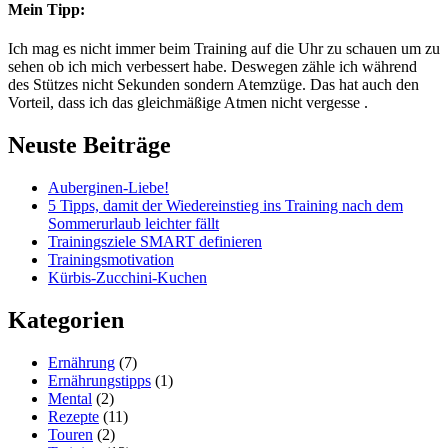
Mein Tipp:
Ich mag es nicht immer beim Training auf die Uhr zu schauen um zu
sehen ob ich mich verbessert habe. Deswegen zähle ich während
des Stützes nicht Sekunden sondern Atemzüge. Das hat auch den
Vorteil, dass ich das gleichmäßige Atmen nicht vergesse
.
Neuste Beiträge
Auberginen-Liebe!
5 Tipps, damit der Wiedereinstieg ins Training nach dem
Sommerurlaub leichter fällt
Trainingsziele SMART definieren
Trainingsmotivation
Kürbis-Zucchini-Kuchen
Kategorien
Ernährung
(7)
Ernährungstipps
(1)
Mental
(2)
Rezepte
(11)
Touren
(2)