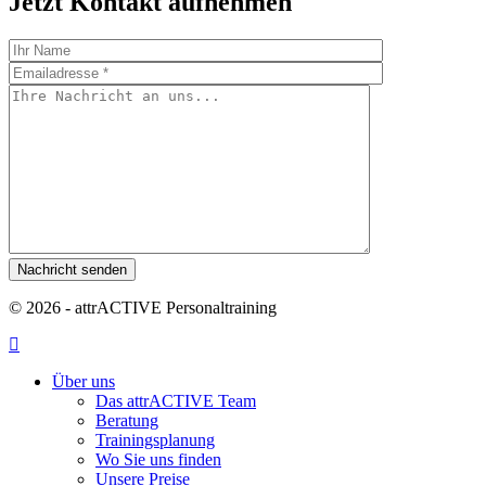
Jetzt Kontakt aufnehmen
Please leave this field empty.
© 2026 - attrACTIVE Personaltraining
Über uns
Das attrACTIVE Team
Beratung
Trainingsplanung
Wo Sie uns finden
Unsere Preise